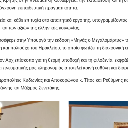
Κρήτης στην πνευματική καλλιέργεια, την εκπαίδευση και τη δι
ύγχρονη εκπαιδευτική πραγματικότητα.
 και κάθε επιτυχία στο απαιτητικό έργο της, υπογραμμίζοντας 
 και των αξιών της ελληνικής κοινωνίας.
ροσέφερε στην Υπουργό την έκδοση «Μηνάς ο Μεγαλομάρτυς» τ
και πολιούχο του Ηρακλείου, το οποίο φωτίζει τη διαχρονική εκ
ν Αρχιεπίσκοπο για τη θερμή υποδοχή και τη φιλοξενία, εκφράζο
και πνευματικής μας κληρονομιάς αποτελεί κοινή ευθύνη και δια
ροπολίτες Κυδωνίας και Αποκορώνου κ. Τίτος και Ρεθύμνης κ
άννης και Μάξιμος Σενετάκης.