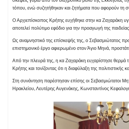
σκέψεις γύρω από τον διαχρονικό ρόλο της Εκκλησίας της 
τόπου, ενώ συζητήθηκαν και ζητήματα που αφορούν τη σ
Ο Αρχιεπίσκοπος Κρήτης ευχήθηκε στην κα Ζαχαράκη υγεία
αποτελεί πολύτιμο εφόδιο για την προαγωγή της παιδείας
Ως αναμνηστικό της επίσκεψής της, ο Σεβασμιώτατος π
επιστημονικό έργο αφιερωμένο στον Άγιο Μηνά, προστάτη 
Από την πλευρά της, η κα Ζαχαράκη ευχαρίστησε θερμά το
Κρήτης και τονίζοντας ότι η διαφύλαξη της πολιτιστικής 
Στη συνάντηση παρέστησαν επίσης οι Σεβασμιώτατοι Μητ
Ηρακλείου, Λευτέρης Αυγενάκης, Κωνσταντίνος Κεφαλογι