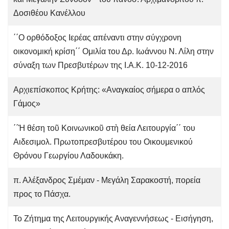
Δοσιθέου Κανέλλου
΄΄Ο ορθόδοξος Ιερέας απέναντι στην σύγχρονη
οικονομική κρίση΄΄ Ομιλία του Δρ. Ιωάννου Ν. Λίλη στην
σύναξη των Πρεσβυτέρων της Ι.Α.Κ. 10-12-2016
Αρχιεπίσκοπος Κρήτης: «Αναγκαίος σήμερα ο απλός
Γάμος»
΄΄Ἡ θέση τοῦ Κοινωνικοῦ στὴ θεία Λειτουργία΄΄ του
Αιδεσιμολ. Πρωτοπρεσβυτέρου του Οικουμενικού
Θρόνου Γεωργίου Λαδουκάκη.
π. Αλέξανδρος Σμέμαν - Μεγάλη Σαρακοστή, πορεία
προς το Πάσχα.
Το Ζήτημα της Λειτουργικής Αναγεννήσεως - Εισήγηση,