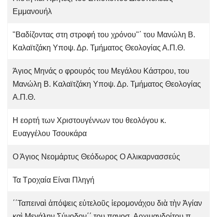
Εμμανουήλ
"Βαδίζοντας στη στροφή του χρόνου"΄ του Μανώλη Β.
Καλαϊτζάκη Υποψ. Δρ. Τμήματος Θεολογίας Α.Π.Θ.
Άγιος Μηνάς ο φρουρός του Μεγάλου Κάστρου, του
Μανώλη Β. Καλαϊτζάκη Υποψ. Δρ. Τμήματος Θεολογίας
Α.Π.Θ.
Η εορτή των Χριστουγέννων του θεολόγου κ.
Ευαγγέλου Τσουκάρα
Ο Άγιος Νεομάρτυς Θεόδωρος Ο Αλικαρνασσεύς
Τα Τροχαία Είναι Πληγή
΄΄Ταπειναὶ ἀπόψεις εὐτελοῦς ἱερομονάχου διὰ τὴν Ἁγίαν
καὶ Μεγάλην Σύνοδον΄΄ του πανοσ. Αρχιμανδρίτου π.