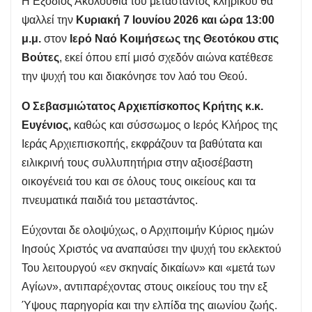
Η Εξόδιος Ακολουθία του μεταστάντος κληρικού θα
ψαλλεί την
Κυριακή 7 Ιουνίου 2026 και ώρα 13:00
μ.μ.
στον
Ιερό Ναό Κοιμήσεως της Θεοτόκου στις
Βούτες
, εκεί όπου επί μισό σχεδόν αιώνα κατέθεσε
την ψυχή του και διακόνησε τον λαό του Θεού.
Ο Σεβασμιώτατος Αρχιεπίσκοπος Κρήτης κ.κ.
Ευγένιος,
καθώς και σύσσωμος ο Ιερός Κλήρος της
Ιεράς Αρχιεπισκοπής, εκφράζουν τα βαθύτατα και
ειλικρινή τους συλλυπητήρια στην αξιοσέβαστη
οικογένειά του και σε όλους τους οικείους και τα
πνευματικά παιδιά του μεταστάντος.
Εύχονται δε ολοψύχως, ο Αρχιποιμήν Κύριος ημών
Ιησούς Χριστός να αναπαύσει την ψυχή του εκλεκτού
Του λειτουργού «εν σκηναίς δικαίων» και «μετά των
Αγίων», αντιπαρέχοντας στους οικείους του την εξ
Ύψους παρηγορία και την ελπίδα της αιωνίου ζωής.