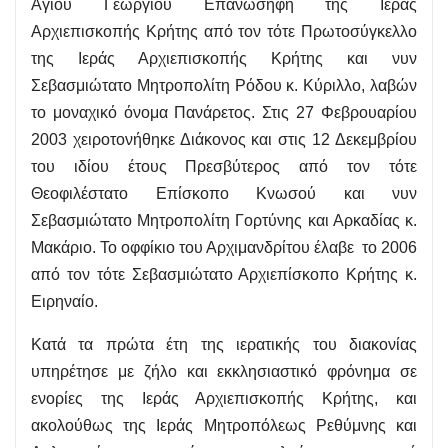
Αγίου Γεωργίου Επανωσήφη της Ιεράς
Αρχιεπισκοπής Κρήτης από τον τότε Πρωτοσύγκελλο
της Ιεράς Αρχιεπισκοπής Κρήτης και νυν
Σεβασμιώτατο Μητροπολίτη Ρόδου κ. Κύριλλο, λαβών
το μοναχικό όνομα Πανάρετος. Στις 27 Φεβρουαρίου
2003 χειροτονήθηκε Διάκονος και στις 12 Δεκεμβρίου
του ιδίου έτους Πρεσβύτερος από τον τότε
Θεοφιλέστατο Επίσκοπο Κνωσού και νυν
Σεβασμιώτατο Μητροπολίτη Γορτύνης και Αρκαδίας κ.
Μακάριο. Το οφφίκιο του Αρχιμανδρίτου έλαβε το 2006
από τον τότε Σεβασμιώτατο Αρχιεπίσκοπο Κρήτης κ.
Ειρηναίο.
Κατά τα πρώτα έτη της ιερατικής του διακονίας
υπηρέτησε με ζήλο και εκκλησιαστικό φρόνημα σε
ενορίες της Ιεράς Αρχιεπισκοπής Κρήτης, και
ακολούθως της Ιεράς Μητροπόλεως Ρεθύμνης και